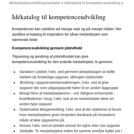
Medarbejderudviklingssamtaler
»
Idékatalog til kompetenceudvikling
»
Idékatalog til kompetenceudvikling
Kompetencer kan udvikles ad mange veje og på mange måder. Her
opstilles et katalog til inspiration for såvel medarbejder som
nærmeste leder.
Kompetenceudvikling gennem jobindhold
Tilpasning og ændring af jobindholdet kan give
kompetenceudvikling for den enkelte medarbejder, fx gennem:
Variation i jobbet, f.eks. ved gennem arbejdsdagen at skifte
mellem de forskellige opgaver, stillingen indeholder
Ændring i opgavesammensætningen, f.eks. ved at give
opgaver der som udgangspunkt hører til en anden faggruppe
Bringe flere af medarbejderens – evt. tidligere erhvervede -
kvalifikationer i brug, f.eks. ved at en medarbejder løser en
anden type opgaver
Systematisk tilbagemelding, f.eks. ved at der etableres et forum
hvor medarbejdere giver hinanden feedback på hinandens
måde at løse opgaverne på.
Ansvar, f.eks. ved et udvidet ansvar for egne eller nye opgaver
Jobbytte. To medarbejdere inden for samme område bytter job i