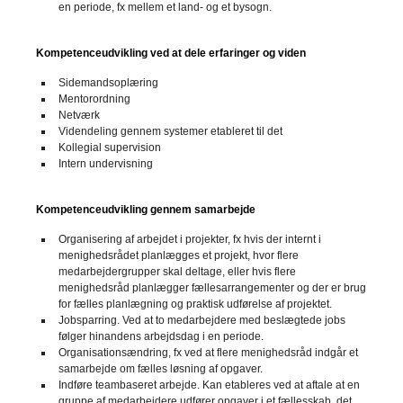
en periode, fx mellem et land- og et bysogn.
Kompetenceudvikling ved at dele erfaringer og viden
Sidemandsoplæring
Mentorordning
Netværk
Videndeling gennem systemer etableret til det
Kollegial supervision
Intern undervisning
Kompetenceudvikling gennem samarbejde
Organisering af arbejdet i projekter, fx hvis der internt i
menighedsrådet planlægges et projekt, hvor flere
medarbejdergrupper skal deltage, eller hvis flere
menighedsråd planlægger fællesarrangementer og der er brug
for fælles planlægning og praktisk udførelse af projektet.
Jobsparring. Ved at to medarbejdere med beslægtede jobs
følger hinandens arbejdsdag i en periode.
Organisationsændring, fx ved at flere menighedsråd indgår et
samarbejde om fælles løsning af opgaver.
Indføre teambaseret arbejde. Kan etableres ved at aftale at en
gruppe af medarbejdere udfører opgaver i et fællesskab, det