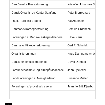
Den Danske Præsteforening
Kristoffer Johannes Schmidt
Dansk Organist og Kantor Samfund
Peter Bjerregaard
Fagligt Fælles Forbund
Kaj Andersen
Danmarks Kordegneforening
Pernille Grønbech
Foreningen af Danske Kirkegårdsledere
Rikke Nørulf
Danmarks Kirketjenerforening
Gert R. Schmidt
Organistforeningen
Knud Damgaard Andersen
Dansk Kirkemusikerforening
David Danholt
Forbundet af Kirke- og Kirkegårdsansatte
John Lykkedal
Landsforeningen af Menighedsråd
Susanne Møller
Foreningen af provstisekretærer
Jeannie Britt Kjærbo