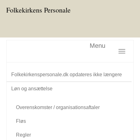
Folkekirkens Personale
Menu
Toggle nav
Folkekirkenspersonale.dk opdateres ikke længere
Løn og ansættelse
Overenskomster / organisationsaftaler
Fløs
Regler