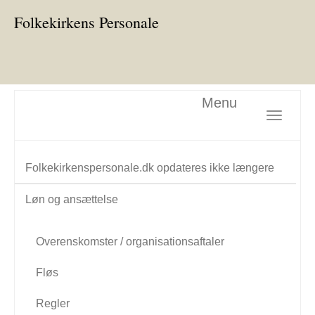
Folkekirkens Personale
Menu
Toggle nav
Folkekirkenspersonale.dk opdateres ikke længere
Løn og ansættelse
Overenskomster / organisationsaftaler
Fløs
Regler