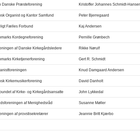
 Danske Præsteforening
Kristoffer Johannes Schmidt-Hanse
sk Organist og Kantor Samfund
Peter Bjerregaard
ligt Fælles Forbund
Kaj Andersen
marks Kordegneforening
Pernille Grønbech
eningen af Danske Kirkegårdsledere
Rikke Nørulf
marks Kirketjenerforening
Gert R. Schmidt
anistforeningen
Knud Damgaard Andersen
sk Kirkemusikerforening
David Danholt
bundet af Kirke- og Kirkegårdsansatte
John Lykkedal
dsforeningen af Menighedsråd
Susanne Møller
eningen af provstisekretærer
Jeannie Britt Kjærbo