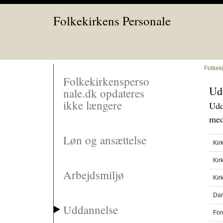
Folkekirkens Personale
Folkek
Folkekirkensperso
Ud
nale.dk opdateres
ikke længere
Udd
med
Løn og ansættelse
Kir
Kir
Arbejdsmiljø
Kir
Dan
Uddannelse
Fore