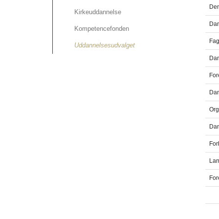
Den
Kirkeuddannelse
Dan
Kompetencefonden
Fag
Uddannelsesudvalget
Dan
For
Dan
Org
Dan
For
Lan
For