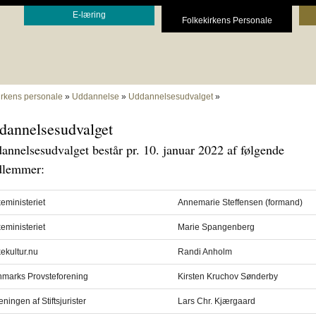
E-læring
Folkekirkens Personale
irkens personale
»
Uddannelse
»
Uddannelsesudvalget
»
dannelsesudvalget
annelsesudvalget består pr. 10. januar 2022 af følgende
lemmer:
keministeriet
Annemarie Steffensen (formand)
keministeriet
Marie Spangenberg
kekultur.nu
Randi Anholm
marks Provsteforening
Kirsten Kruchov Sønderby
ningen af Stiftsjurister
Lars Chr. Kjærgaard