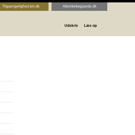
Tilgaengelighed.km.dk
Altomkirkegaarde.dk
Udskriv
Læs op