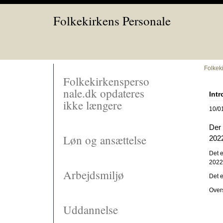
Folkekirkens Personale
Folkek
Folkekirkensperso
nale.dk opdateres
Intr
ikke længere
10/0
Der 
Løn og ansættelse
202
Det e
2022
Arbejdsmiljø
Det e
Overs
Uddannelse