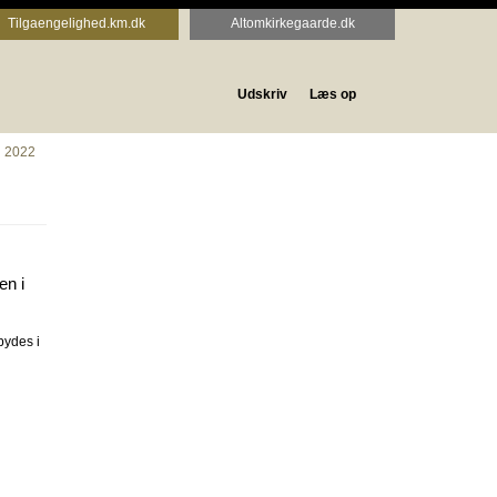
Tilgaengelighed.km.dk
Altomkirkegaarde.dk
Udskriv
Læs op
n 2022
en i
bydes i