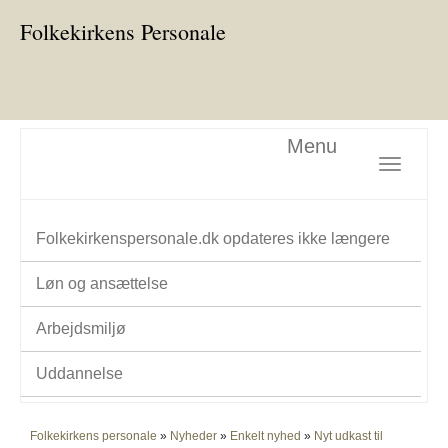
Folkekirkens Personale
Menu
Toggle nav
Folkekirkenspersonale.dk opdateres ikke længere
Løn og ansættelse
Arbejdsmiljø
Uddannelse
Folkekirkens personale
»
Nyheder
»
Enkelt nyhed
»
Nyt udkast til