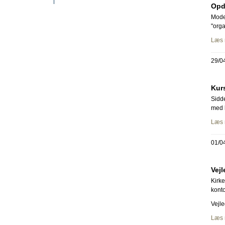
Opd
Moder
"orga
Læs 
29/0
Kurs
Sidde
med k
Læs 
01/0
Vejl
Kirke
konto
Vejle
Læs 