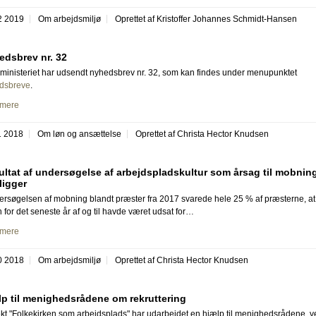
2 2019
Om arbejdsmiljø
Oprettet af Kristoffer Johannes Schmidt-Hansen
edsbrev nr. 32
ministeriet har udsendt nyhedsbrev nr. 32, som kan findes under menupunktet
dsbreve
.
mere
1 2018
Om løn og ansættelse
Oprettet af Christa Hector Knudsen
ltat af undersøgelse af arbejdspladskultur som årsag til mobnin
ligger
ersøgelsen af mobning blandt præster fra 2017 svarede hele 25 % af præsterne, at
 for det seneste år af og til havde været udsat for…
mere
0 2018
Om arbejdsmiljø
Oprettet af Christa Hector Knudsen
p til menighedsrådene om rekruttering
kt "Folkekirken som arbejdsplads" har udarbejdet en hjælp til menighedsrådene v