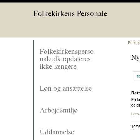
Folkekirkens Personale
Folkek
Folkekirkensperso
Ny
nale.dk opdateres
ikke længere
ti
Løn og ansættelse
Rett
En fe
og ga
Arbejdsmiljø
Læs 
10/0
Uddannelse