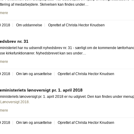
ttering af medarbejdere. Skrivelsen kan findes under…
mere
0 2018
Om uddannelse
Oprettet af Christa Hector Knudsen
edsbrev nr. 31
ministeriet har nu udsendt nyhedsbrev nr. 31 - særligt om de kommende lønforhand
isse kirkefunktionærer. Nyhedsbrevet kan ses under…
mere
9 2018
Om løn og ansættelse
Oprettet af Christa Hector Knudsen
eministeriets lønoversigt pr. 1. april 2018
ministeriets lønoversigt pr. 1. april 2018 er nu udgivet. Den kan findes under menu
 Lønoversigt 2018.
mere
9 2018
Om løn og ansættelse
Oprettet af Christa Hector Knudsen