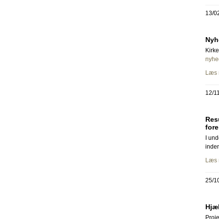
13/0
Nyh
Kirke
nyhe
Læs 
12/1
Resu
fore
I und
inden
Læs 
25/1
Hjæl
Proje