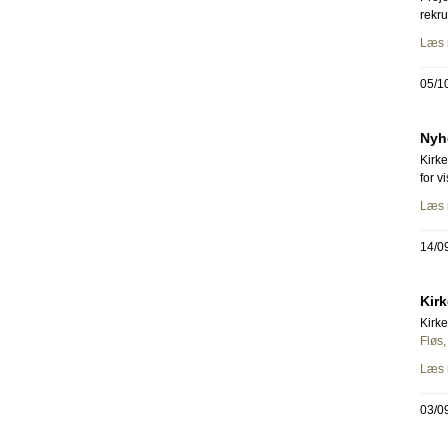
rekru
Læs 
05/1
Nyh
Kirke
for v
Læs 
14/0
Kirk
Kirke
Fløs,
Læs 
03/0