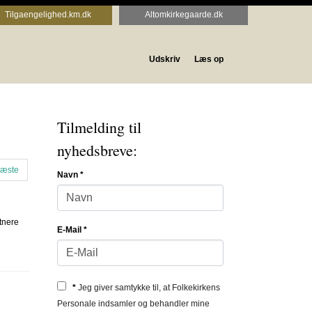
Tilgaengelighed.km.dk
Altomkirkegaarde.dk
Udskriv
Læs op
Tilmelding til
nyhedsbreve:
æste
Navn
*
tnere
E-Mail
*
*
Jeg giver samtykke til, at Folkekirkens
Personale indsamler og behandler mine