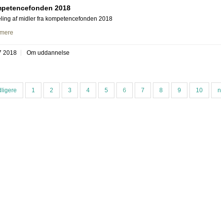
petencefonden 2018
ling af midler fra kompetencefonden 2018
mere
7 2018
Om uddannelse
dligere
1
2
3
4
5
6
7
8
9
10
n