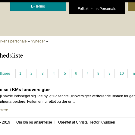
E-læring
Folkekirkens Personale
irkens personale
»
Nyheder
»
hedsliste
dligere
1
2
3
4
5
6
7
8
9
10
n
else i KMs lønoversigter
jl havde indsneget sig i de nyligt udsendte lønoversigter vedrørende lønnen for gar
rtneriarbejdere. Fejlen er nu rettet og der er…
mere
5 2019
Om løn og ansættelse
Oprettet af Christa Hector Knudsen