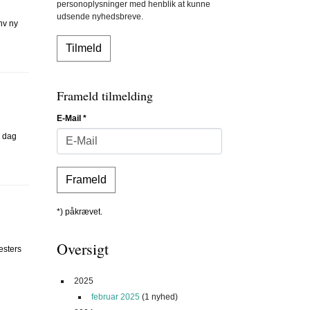
personoplysninger med henblik at kunne
udsende nyhedsbreve.
hv ny
Frameld tilmelding
E-Mail
*
n dag
*) påkrævet.
Oversigt
æsters
2025
februar 2025
(1 nyhed)