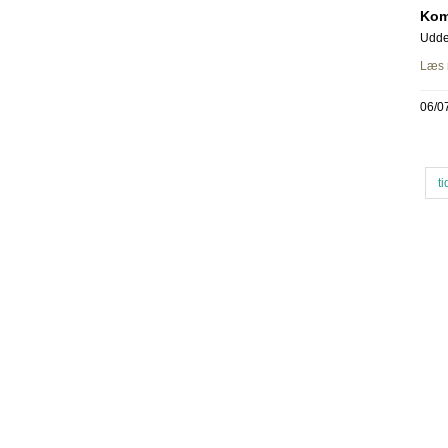
Kom
Udde
Læs 
06/0
ti