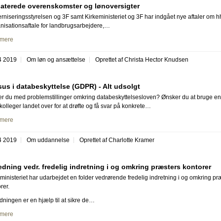
aterede overenskomster og lønoversigter
niseringsstyrelsen og 3F samt Kirkeministeriet og 3F har indgået nye aftaler om h
nisationsaftale for landbrugsarbejdere,…
mere
4 2019
Om løn og ansættelse
Oprettet af Christa Hector Knudsen
us i databeskyttelse (GDPR) - Alt udsolgt
r du med problemstillinger omkring databeskyttelsesloven? Ønsker du at bruge e
olleger landet over for at drøfte og få svar på konkrete…
mere
4 2019
Om uddannelse
Oprettet af Charlotte Kramer
edning vedr. fredelig indretning i og omkring præsters kontorer
ministeriet har udarbejdet en folder vedrørende fredelig indretning i og omkring pr
rer.
dningen er en hjælp til at sikre de…
mere