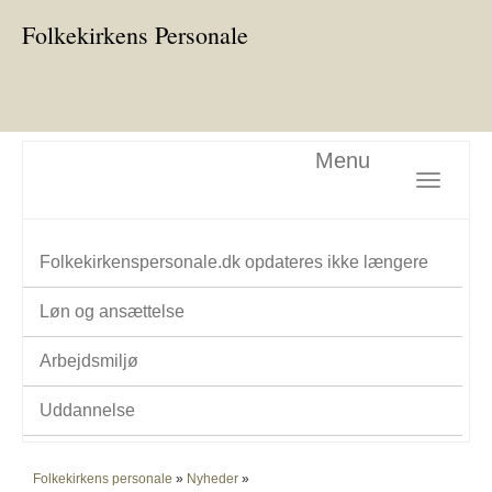
Folkekirkens Personale
Menu
Toggle nav
Folkekirkenspersonale.dk opdateres ikke længere
Løn og ansættelse
Arbejdsmiljø
Uddannelse
Folkekirkens personale
»
Nyheder
»