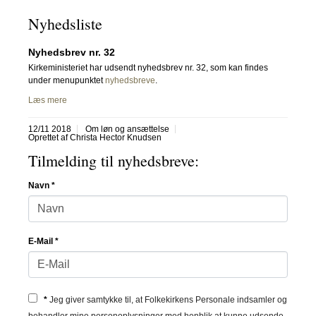
Nyhedsliste
Nyhedsbrev nr. 32
Kirkeministeriet har udsendt nyhedsbrev nr. 32, som kan findes
under menupunktet
nyhedsbreve
.
Læs mere
12/11 2018
Om løn og ansættelse
Oprettet af Christa Hector Knudsen
Tilmelding til nyhedsbreve:
Navn
*
E-Mail
*
*
Jeg giver samtykke til, at Folkekirkens Personale indsamler og
behandler mine personoplysninger med henblik at kunne udsende