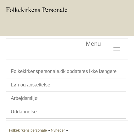
Folkekirkens Personale
Menu
Toggle nav
Folkekirkenspersonale.dk opdateres ikke længere
Løn og ansættelse
Arbejdsmiljø
Uddannelse
Folkekirkens personale
»
Nyheder
»