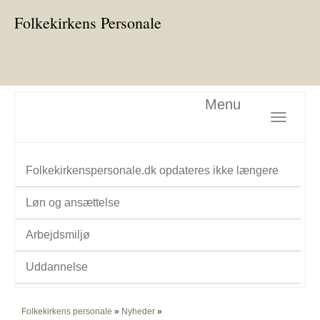
Folkekirkens Personale
Menu
Toggle nav
Folkekirkenspersonale.dk opdateres ikke længere
Løn og ansættelse
Arbejdsmiljø
Uddannelse
Folkekirkens personale
»
Nyheder
»