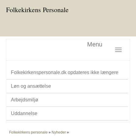
Folkekirkens Personale
Menu
Toggle nav
Folkekirkenspersonale.dk opdateres ikke længere
Løn og ansættelse
Arbejdsmiljø
Uddannelse
Folkekirkens personale
»
Nyheder
»