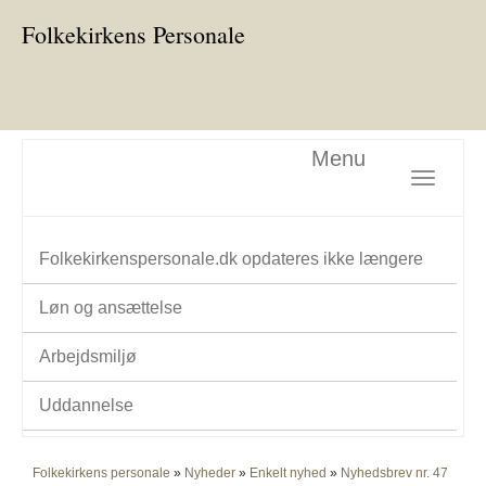
Folkekirkens Personale
Menu
Toggle nav
Folkekirkenspersonale.dk opdateres ikke længere
Løn og ansættelse
Arbejdsmiljø
Uddannelse
Folkekirkens personale
»
Nyheder
»
Enkelt nyhed
»
Nyhedsbrev nr. 47